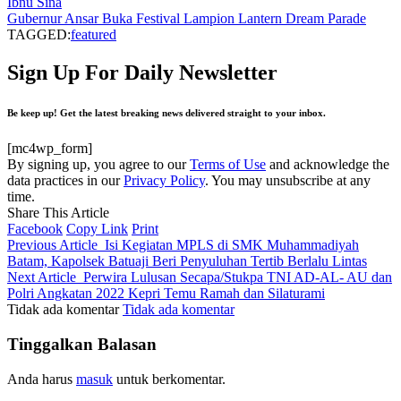
Ibnu Sina
Gubernur Ansar Buka Festival Lampion Lantern Dream Parade
TAGGED:
featured
Sign Up For Daily Newsletter
Be keep up! Get the latest breaking news delivered straight to your inbox.
[mc4wp_form]
By signing up, you agree to our
Terms of Use
and acknowledge the
data practices in our
Privacy Policy
. You may unsubscribe at any
time.
Share This Article
Facebook
Copy Link
Print
Previous Article
Isi Kegiatan MPLS di SMK Muhammadiyah
Batam, Kapolsek Batuaji Beri Penyuluhan Tertib Berlalu Lintas
Next Article
Perwira Lulusan Secapa/Stukpa TNI AD-AL- AU dan
Polri Angkatan 2022 Kepri Temu Ramah dan Silaturami
Tidak ada komentar
Tidak ada komentar
Tinggalkan Balasan
Anda harus
masuk
untuk berkomentar.