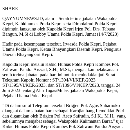
SHARE
QAYYUMNEWS.ID, atam – Serah terima jabatan Wakapolda
Kepri, Kabidhumas Polda Kepri serta Dirpolairud Polda Kepri
dipimpin langsung oleh Kapolda Kepri Irjen Pol. Drs. Tabana
Bangun, M.Si di Lobby Utama Polda Kepri, Jumat (14/7/2023).
Hadir pada kesempatan tersebut, Irwasda Polda Kepri, Pejabat
Utama Polda Kepri, Ketua Bhayangkari Daerah Kepri, Pengurus
Daerah Bhayangkari Kepri.
Kapolda Kepri melalui Kabid Humas Polda Kepri Kombes Pol.
Zahwani Pandra Arsyad, S.H., M.Si., mengatakan pelaksanaan
serah terima jabatan pada hari ini untuk menindaklanjuti Surat
Telegram Kapolri Nomor : ST/1394/VI/KEP./2023,
ST/1395/VI/KEP./2023, dan ST/1396/VI/KEP./2023, tanggal 24
Juni 2023 tentang Alih Tugas/Mutasi jabatan Wakapolda Kepri,
Pejabat Utama Polda Kepri.
”Di dalam surat Telegram tersebut Brigjen Pol. Agus Suharnoko
diangkat dalam jabatan baru sebagai Karojianbang Lemdiklat Polri
dan digantikan oleh Brigjen Pol. Asep Safrudin, S.I.K., M.H., yang
sebelumnya menjabat sebagai Wakapolda Kalimantan Barat,” ujar
Kabid Humas Polda Kepri Kombes Pol. Zahwani Pandra Arsyad.