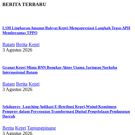
BERITA TERBARU
LSM Lingkaran Amanat Rakyat Kepri Mengapresiasi Langkah Tegas APH
Memberantas TPPO
Batam
Berita
Kepri
3 Agustus 2026
Granat Kepri Minta BNN Bongkar Aktor Utama Jaringan Narkoba
Internasional Batam
Batam
Berita
Kepri
3 Agustus 2026
Sekdaprov Lauching Aplikasi E-Retribusi Kepri,Wujud Komitmen
Pemprov dalam Percepatan Transformasi Digital Pengelolaan Pendapatan
Daerah
Berita
Kepri
Tanjungpinang
3 Agustus 2026