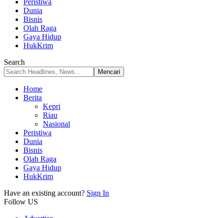
Peristiwa
Dunia
Bisnis
Olah Raga
Gaya Hidup
HukKrim
Search
Home
Berita
Kepri
Riau
Nasional
Peristiwa
Dunia
Bisnis
Olah Raga
Gaya Hidup
HukKrim
Have an existing account?
Sign In
Follow US