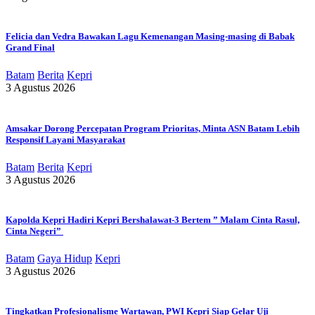
Felicia dan Vedra Bawakan Lagu Kemenangan Masing-masing di Babak
Grand Final
Batam
Berita
Kepri
3 Agustus 2026
Amsakar Dorong Percepatan Program Prioritas, Minta ASN Batam Lebih
Responsif Layani Masyarakat
Batam
Berita
Kepri
3 Agustus 2026
Kapolda Kepri Hadiri Kepri Bershalawat-3 Bertem ” Malam Cinta Rasul,
Cinta Negeri”
Batam
Gaya Hidup
Kepri
3 Agustus 2026
Tingkatkan Profesionalisme Wartawan, PWI Kepri Siap Gelar Uji