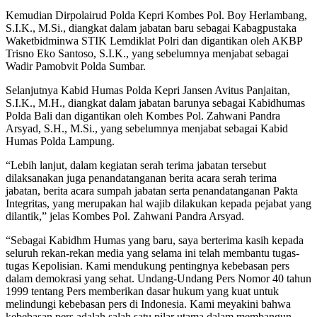
Kemudian Dirpolairud Polda Kepri Kombes Pol. Boy Herlambang,
S.I.K., M.Si., diangkat dalam jabatan baru sebagai Kabagpustaka
Waketbidminwa STIK Lemdiklat Polri dan digantikan oleh AKBP
Trisno Eko Santoso, S.I.K., yang sebelumnya menjabat sebagai
Wadir Pamobvit Polda Sumbar.
Selanjutnya Kabid Humas Polda Kepri Jansen Avitus Panjaitan,
S.I.K., M.H., diangkat dalam jabatan barunya sebagai Kabidhumas
Polda Bali dan digantikan oleh Kombes Pol. Zahwani Pandra
Arsyad, S.H., M.Si., yang sebelumnya menjabat sebagai Kabid
Humas Polda Lampung.
“Lebih lanjut, dalam kegiatan serah terima jabatan tersebut
dilaksanakan juga penandatanganan berita acara serah terima
jabatan, berita acara sumpah jabatan serta penandatanganan Pakta
Integritas, yang merupakan hal wajib dilakukan kepada pejabat yang
dilantik,” jelas Kombes Pol. Zahwani Pandra Arsyad.
“Sebagai Kabidhm Humas yang baru, saya berterima kasih kepada
seluruh rekan-rekan media yang selama ini telah membantu tugas-
tugas Kepolisian. Kami mendukung pentingnya kebebasan pers
dalam demokrasi yang sehat. Undang-Undang Pers Nomor 40 tahun
1999 tentang Pers memberikan dasar hukum yang kuat untuk
melindungi kebebasan pers di Indonesia. Kami meyakini bahwa
kebebasan pers adalah salah satu pilar utama dalam membangun