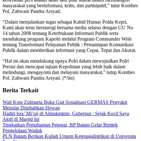
masyarakat yang berinformasi, kritis, dan partisipatif,” tutur Kombes
Pol. Zahwani Pandra Arsyad.
“Dalam menjalankan tugas sebagai Kabid Humas Polda Kepri,
Kami akan terus bersinergi bersama media selaras dengan UU No
14 tahun 2008 tentang Keterbukaan Informasi Publik serta
mendukung program Kapolri melalui Program Commander Wish
tentang Transformasi Pelayanan Publik : Pemantapan Komunikasi
Publik dalam memberikan informasi yang Cepat, Tepat dan Akurat.
“Hal ini akan mendukung upaya Polri dalam mewujudkan Polri
Presisi dan mencapai tujuan Kepolisian yang lebih baik dalam
melindungi, mengayomi dan melayani masyarakat,” tutup Kombes
Pol. Zahwani Pandra Arsyad. (*/iin)
Berita Terkait
Wali Kota Zulmaeta Buka Giat Sosialisasi GERMAS Penyakit
Menular Disebabkan Hewan
Hadiri Isra’ Mi’raj di Almukminin, Gubernur : Sejak Kecil Saya
Aktif di Masjid Ini
Tingkatkan Pemahaman Petugas, BP Batam Gelar Bimtek
Pengelolaan Waduk
PLN Batam Berikan Kuliah Umum Ketenagalistrikan di Universita