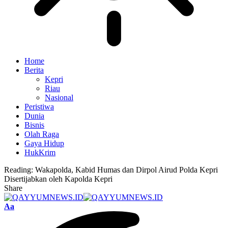
Home
Berita
Kepri
Riau
Nasional
Peristiwa
Dunia
Bisnis
Olah Raga
Gaya Hidup
HukKrim
Reading:
Wakapolda, Kabid Humas dan Dirpol Airud Polda Kepri
Disertijabkan oleh Kapolda Kepri
Share
Font
Aa
Resizer