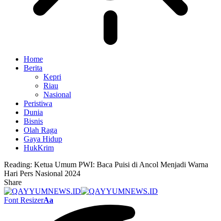
Home
Berita
Kepri
Riau
Nasional
Peristiwa
Dunia
Bisnis
Olah Raga
Gaya Hidup
HukKrim
Reading:
Ketua Umum PWI: Baca Puisi di Ancol Menjadi Warna
Hari Pers Nasional 2024
Share
Font Resizer
Aa