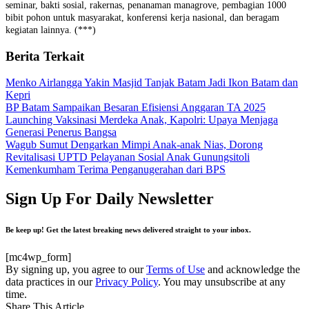
seminar, bakti sosial, rakernas, penanaman managrove, pembagian 1000
bibit pohon untuk masyarakat, konferensi kerja nasional, dan beragam
kegiatan lainnya. (***)
Berita Terkait
Menko Airlangga Yakin Masjid Tanjak Batam Jadi Ikon Batam dan
Kepri
BP Batam Sampaikan Besaran Efisiensi Anggaran TA 2025
Launching Vaksinasi Merdeka Anak, Kapolri: Upaya Menjaga
Generasi Penerus Bangsa
Wagub Sumut Dengarkan Mimpi Anak-anak Nias, Dorong
Revitalisasi UPTD Pelayanan Sosial Anak Gunungsitoli
Kemenkumham Terima Penganugerahan dari BPS
Sign Up For Daily Newsletter
Be keep up! Get the latest breaking news delivered straight to your inbox.
[mc4wp_form]
By signing up, you agree to our
Terms of Use
and acknowledge the
data practices in our
Privacy Policy
. You may unsubscribe at any
time.
Share This Article