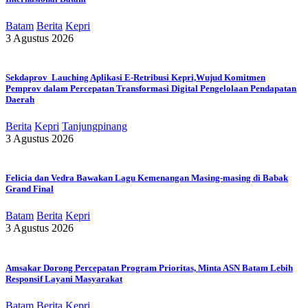
Batam
Berita
Kepri
3 Agustus 2026
Sekdaprov Lauching Aplikasi E-Retribusi Kepri,Wujud Komitmen
Pemprov dalam Percepatan Transformasi Digital Pengelolaan Pendapatan
Daerah
Berita
Kepri
Tanjungpinang
3 Agustus 2026
Felicia dan Vedra Bawakan Lagu Kemenangan Masing-masing di Babak
Grand Final
Batam
Berita
Kepri
3 Agustus 2026
Amsakar Dorong Percepatan Program Prioritas, Minta ASN Batam Lebih
Responsif Layani Masyarakat
Batam
Berita
Kepri