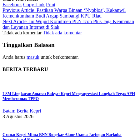
Facebook
Copy Link
Print
Previous Article
Pastikan Warga Binaan ‘Nyoblos’, Kakanwil
Kemenkumham Budi Argap Sambangi KPU Riau
Next Article
Ini Wujud Komitmen PLN Icon Plus Jaga Keamanan
dan Layanan Internet di Siak
Tidak ada komentar
Tidak ada komentar
Tinggalkan Balasan
Anda harus
masuk
untuk berkomentar.
BERITA TERBARU
LSM Lingkaran Amanat Rakyat Kepri Mengapresiasi Langkah Tegas APH
Memberantas TPPO
Batam
Berita
Kepri
3 Agustus 2026
Granat Kepri Minta BNN Bongkar Aktor Utama Jaringan Narkoba
Internasional Batam