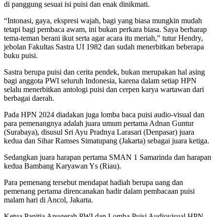
di panggung sesuai isi puisi dan enak dinikmati.
“Intonasi, gaya, ekspresi wajah, bagi yang biasa mungkin mudah
tetapi bagi pembaca awam, ini bukan perkara biasa. Saya berharap
tema-teman berani ikut serta agar acara itu meriah,” tutur Hendry,
jebolan Fakultas Sastra UI 1982 dan sudah menerbitkan beberapa
buku puisi.
Sastra berupa puisi dan cerita pendek, bukan merupakan hal asing
bagi anggota PWI seluruh Indonesia, karena dalam setiap HPN
selalu menerbitkan antologi puisi dan cerpen karya wartawan dari
berbagai daerah.
Pada HPN 2024 diadakan juga lomba baca puisi audio-visual dan
para pemenangnya adalah juara umum pertama Adnan Guntur
(Surabaya), disusul Sri Ayu Pradnya Larasari (Denpasar) juara
kedua dan Sihar Ramses Simatupang (Jakarta) sebagai juara ketiga.
Sedangkan juara harapan pertama SMAN 1 Samarinda dan harapan
kedua Bambang Karyawan Ys (Riau).
Para pemenang tersebut mendapat hadiah berupa uang dan
pemenang pertama direncanakan hadir dalam pembacaan puisi
malam hari di Ancol, Jakarta.
Ketua Panitia Anugerah PWI dan Lomba Puisi Audiovisual HPN