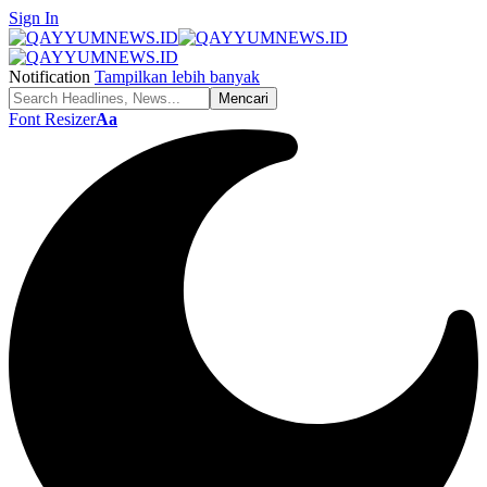
Sign In
Notification
Tampilkan lebih banyak
Font Resizer
Aa