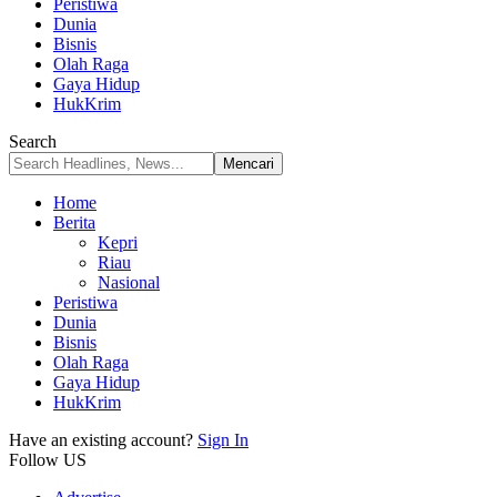
Peristiwa
Dunia
Bisnis
Olah Raga
Gaya Hidup
HukKrim
Search
Home
Berita
Kepri
Riau
Nasional
Peristiwa
Dunia
Bisnis
Olah Raga
Gaya Hidup
HukKrim
Have an existing account?
Sign In
Follow US