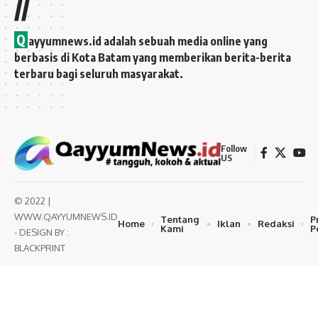
//
Q
ayyumnews.id adalah sebuah media online yang
berbasis di Kota Batam yang memberikan berita-berita
terbaru bagi seluruh masyarakat.
Follow
US
© 2022 |
WWW.QAYYUMNEWS.ID
Tentang
P
Home
Iklan
Redaksi
Kami
P
- DESIGN BY :
BLACKPRINT