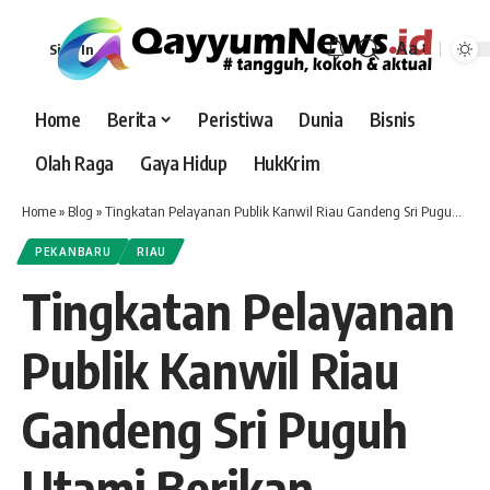
Aa
Sign In
Font
Resizer
Home
Berita
Peristiwa
Dunia
Bisnis
Olah Raga
Gaya Hidup
HukKrim
Home
»
Blog
»
Tingkatan Pelayanan Publik Kanwil Riau Gandeng Sri Puguh Utami Berikan Penguatan
PEKANBARU
RIAU
Tingkatan Pelayanan
Publik Kanwil Riau
Gandeng Sri Puguh
Utami Berikan