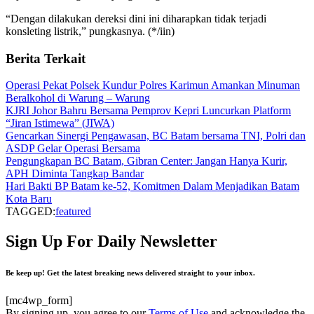
“Dengan dilakukan dereksi dini ini diharapkan tidak terjadi
konsleting listrik,” pungkasnya. (*/iin)
Berita Terkait
Operasi Pekat Polsek Kundur Polres Karimun Amankan Minuman
Beralkohol di Warung – Warung
KJRI Johor Bahru Bersama Pemprov Kepri Luncurkan Platform
“Jiran Istimewa” (JIWA)
Gencarkan Sinergi Pengawasan, BC Batam bersama TNI, Polri dan
ASDP Gelar Operasi Bersama
Pengungkapan BC Batam, Gibran Center: Jangan Hanya Kurir,
APH Diminta Tangkap Bandar
Hari Bakti BP Batam ke-52, Komitmen Dalam Menjadikan Batam
Kota Baru
TAGGED:
featured
Sign Up For Daily Newsletter
Be keep up! Get the latest breaking news delivered straight to your inbox.
[mc4wp_form]
By signing up, you agree to our
Terms of Use
and acknowledge the