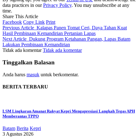
data practices in our
Privacy Policy
. You may unsubscribe at any
time.
Share This Article
Facebook
Copy Link
Print
Previous Article
Kalapas Panen Tomat Ceri, Daya Tahan Kuat
Hasil Pembinaan Kemandirian Pertanian Lapas
Next Article
Dukung Program Ketahanan Pangan, Lapas Batam
Lakukan Pembinaan Kemandirian
Tidak ada komentar
Tidak ada komentar
Tinggalkan Balasan
Anda harus
masuk
untuk berkomentar.
BERITA TERBARU
LSM Lingkaran Amanat Rakyat Kepri Mengapresiasi Langkah Tegas APH
Memberantas TPPO
Batam
Berita
Kepri
3 Agustus 2026