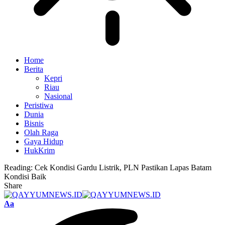
Home
Berita
Kepri
Riau
Nasional
Peristiwa
Dunia
Bisnis
Olah Raga
Gaya Hidup
HukKrim
Reading:
Cek Kondisi Gardu Listrik, PLN Pastikan Lapas Batam
Kondisi Baik
Share
Font
Aa
Resizer