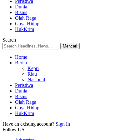
Peristiwa
Dunia
Bisnis
Olah Raga
Gaya Hidup
HukKrim
Search
Home
Berita
Kepri
Riau
Nasional
Peristiwa
Dunia
Bisnis
Olah Raga
Gaya Hidup
HukKrim
Have an existing account?
Sign In
Follow US