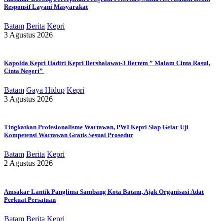
Responsif Layani Masyarakat
Batam
Berita
Kepri
3 Agustus 2026
Kapolda Kepri Hadiri Kepri Bershalawat-3 Bertem ” Malam Cinta Rasul,
Cinta Negeri”
Batam
Gaya Hidup
Kepri
3 Agustus 2026
Tingkatkan Profesionalisme Wartawan, PWI Kepri Siap Gelar Uji
Kompetensi Wartawan Gratis Sesuai Prosedur
Batam
Berita
Kepri
2 Agustus 2026
Amsakar Lantik Panglima Sambang Kota Batam, Ajak Organisasi Adat
Perkuat Persatuan
Batam
Berita
Kepri