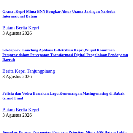
Granat Kepri Minta BNN Bongkar Aktor Utama Jaringan Narkoba
Internasional Batam
Batam
Berita
Kepri
3 Agustus 2026
Sekdaprov Lauching Aplikasi E-Retribusi Kepri,Wujud Komitmen
Pemprov dalam Percepatan Transformasi Digital Pengelolaan Pendapatan
Daerah
Berita
Kepri
Tanjungpinang
3 Agustus 2026
Felicia dan Vedra Bawakan Lagu Kemenangan Masing-masing di Babak
Grand Final
Batam
Berita
Kepri
3 Agustus 2026
Amsakar Dorong Percepatan Program Prioritas, Minta ASN Batam Lebih